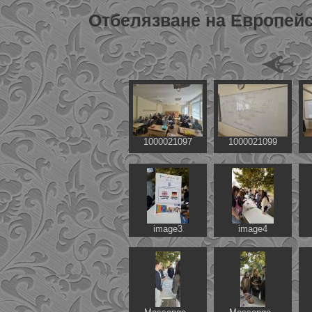
Отбелязване на Европейс
1000021097
1000021099
image3
image4